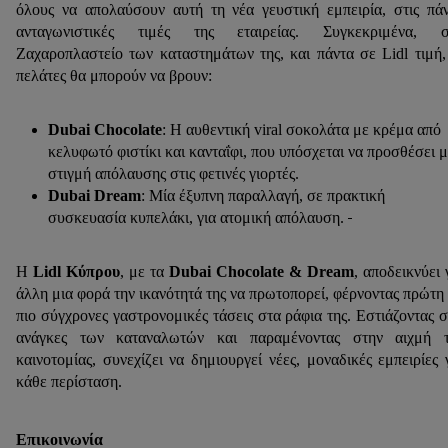
όλους να απολαύσουν αυτή τη νέα γευστική εμπειρία, στις πά
ανταγωνιστικές τιμές της εταιρείας. Συγκεκριμένα, σ
Ζαχαροπλαστείο των καταστημάτων της, και πάντα σε Lidl τιμή,
πελάτες θα μπορούν να βρουν:
Dubai
Chocolate
: Η αυθεντική viral σοκολάτα με κρέμα από
κελυφωτό φιστίκι και κανταΐφι, που υπόσχεται να προσθέσει μ
στιγμή απόλαυσης στις φετινές γιορτές.
Dubai
Dream
: Μία έξυπνη παραλλαγή, σε πρακτική
συσκευασία κυπελάκι, για ατομική απόλαυση.
Η
Lidl
Κύπρου
,
με τα
Dubai
Chocolate
&
Dream
, αποδεικνύει 
άλλη μια φορά την ικανότητά της να πρωτοπορεί, φέρνοντας πρώτη 
πιο σύγχρονες γαστρονομικές τάσεις στα ράφια της. Εστιάζοντας σ
ανάγκες των καταναλωτών και παραμένοντας στην αιχμή τ
καινοτομίας, συνεχίζει να δημιουργεί νέες, μοναδικές εμπειρίες 
κάθε περίσταση.
Επικοινωνία