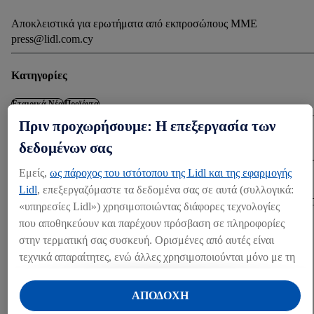
Αποκλειστικά για ερωτήματα από εκπροσώπους ΜΜΕ
press@lidl.com.cy
Κατηγορίες
Εταιρικά Νέα
Προϊόντα
Πριν προχωρήσουμε: Η επεξεργασία των
Λήψη
δεδομένων σας
Εμείς,
ως πάροχος του ιστότοπου της Lidl και της εφαρμογής
ΛΉΨΗ (1.1 MB)
Lidl
, επεξεργαζόμαστε τα δεδομένα σας σε αυτά (συλλογικά:
«υπηρεσίες Lidl») χρησιμοποιώντας διάφορες τεχνολογίες
που αποθηκεύουν και παρέχουν πρόσβαση σε πληροφορίες
Share
στην τερματική σας συσκευή. Ορισμένες από αυτές είναι
τεχνικά απαραίτητες, ενώ άλλες χρησιμοποιούνται μόνο με τη
συγκατάθεσή σας, για την παροχή βολικών ρυθμίσεων, για τη
ΆΛΛΑ MEDIA
δημιουργία στατιστικών στοιχείων ή για εξατομικευμένη
ΑΠΟΔΟΧΗ
Press kits (1)
διαφήμιση εντός και εκτός των υπηρεσιών Lidl. Εάν