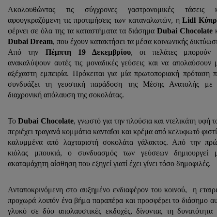
Ακολουθώντας τις σύγχρονες γαστρονομικές τάσεις κ
αφουγκραζόμενη τις προτιμήσεις των καταναλωτών, η
Lidl Κύπ
φέρνει σε όλα της τα καταστήματα τα διάσημα
Dubai Chocolate
Dubai
Dream
, που έχουν κατακτήσει τα μέσα κοινωνικής δικτύωσ
Από την
Πέμπτη 19 Δεκεμβρίου
, οι πελάτες μπορούν 
ανακαλύψουν αυτές τις μοναδικές γεύσεις και να απολαύσουν 
αξέχαστη εμπειρία. Πρόκειται για μία πρωτοποριακή πρόταση 
συνδυάζει τη γευστική παράδοση της Μέσης Ανατολής με 
διαχρονική απόλαυση της σοκολάτας.
Το
Dubai
Chocolate
, γνωστό για την πλούσια και ντελικάτη υφή τ
περιέχει τραγανά κομμάτια κανταΐφι και κρέμα από κελυφωτό φιστί
καλυμμένα από λαχταριστή σοκολάτα γάλακτος. Από την πρ
κιόλας μπουκιά, ο συνδυασμός των γεύσεων δημιουργεί μ
ακαταμάχητη αίσθηση που εξηγεί γιατί έχει γίνει τόσο δημοφιλές.
Ανταποκρινόμενη στο αυξημένο ενδιαφέρον του κοινού, η εταιρ
προχωρά λοιπόν ένα βήμα παραπέρα και προσφέρει το διάσημο α
γλυκό σε δύο απολαυστικές εκδοχές, δίνοντας τη δυνατότητα