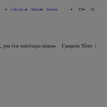
Lidl.com.cy
Καριέρα
Ακίνητα
EN
EL
, για ένα καλύτερο αύριο
Γραφείο Τύπου
Επ