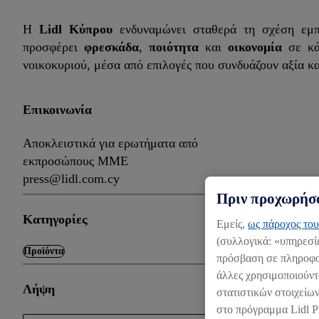
Η
Lidl Κύπρου
ενδυναμώνει σταθερά τη σχέση εμπι
προσφέρει
φρεσκάδα
,
ποιότητα
και
οικονομία
σε κάθ
νοικοκυριού, μέσα από επιλογές που συνδυάζουν αξία κα
Επικοινωνία
Αποκλειστικά για ερωτήματα από
εκπροσώπους ΜΜΕ
press@lidl.com.cy
Πριν προχωρήσο
Κατηγορίες
Εμείς,
ως πάροχος του
(συλλογικά: «υπηρεσί
Προϊόντα
πρόσβαση σε πληροφορ
άλλες χρησιμοποιούντ
Λήψη
στατιστικών στοιχείων
στο πρόγραμμα Lidl P