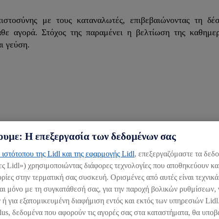
στοσύνης με τους καταναλωτές, επιβεβαιώνοντας τη δέ
ε αγορά. Στόχος της παραμένει η βελτίωση της καθημερ
ι γεύση.
υμε: Η επεξεργασία των δεδομένων σας
 ιστότοπου της Lidl και της εφαρμογής Lidl
, επεξεργαζόμαστε τα δεδ
ες Lidl») χρησιμοποιώντας διάφορες τεχνολογίες που αποθηκεύουν κα
ίες στην τερματική σας συσκευή. Ορισμένες από αυτές είναι τεχνικά
αι μόνο με τη συγκατάθεσή σας, για την παροχή βολικών ρυθμίσεων, 
 ή για εξατομικευμένη διαφήμιση εντός και εκτός των υπηρεσιών Lid
lus, δεδομένα που αφορούν τις αγορές σας στα καταστήματα, θα υποβ