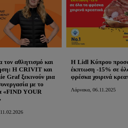
α τον αθλητισμό και
Η Lidl Κύπρου προσ
ηση: Η CRIVIT και
έκπτωση -15% σε όλ
nie Graf ξεκινούν μια
φρέσκα χοιρινά κρεα
συνεργασία με το
Λάρνακα, 06.11.2025
α «FIND YOUR
»
11.02.2026