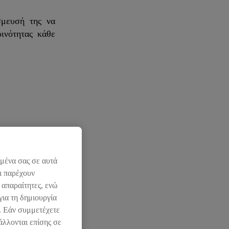
σμευσή της να
ινότητας κάθε
ομένα σας σε αυτά
ι παρέχουν
 απαραίτητες, ενώ
για τη δημιουργία
l. Εάν συμμετέχετε
άλλονται επίσης σε