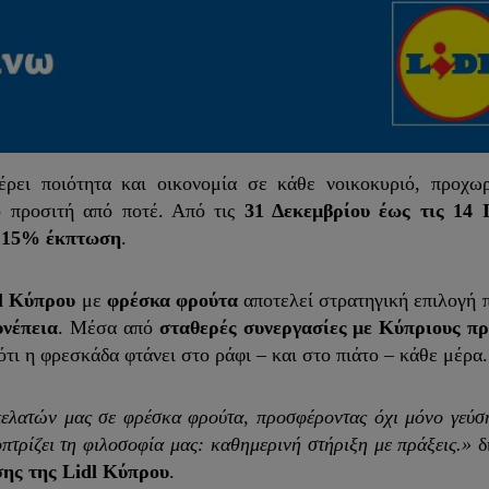
έρει ποιότητα και οικονομία σε κάθε νοικοκυριό, προχω
ο προσιτή από ποτέ. Από τις
31 Δεκεμβρίου έως τις 14 
ε 15% έκπτωση
.
l Κύπρου
με
φρέσκα φρούτα
αποτελεί στρατηγική επιλογή π
υνέπεια
. Μέσα από
σταθερές συνεργασίες με Κύπριους π
 ότι η φρεσκάδα φτάνει στο ράφι – και στο πιάτο – κάθε μέρα.
ελατών μας σε φρέσκα φρούτα, προσφέροντας όχι μόνο γεύση
οπτρίζει τη φιλοσοφία μας: καθημερινή στήριξη με πράξεις.»
δ
ης της Lidl Κύπρου
.