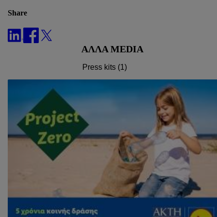
βρείτε περισσότερες πληροφορίες σχετικά με την
Share
επεξεργασία δεδομένων που λαμβάνει χώρα στο πλαίσιο της
κάθε τεχνολογίας.
Κάνοντας κλικ στην επιλογή «Απόρριψη», επιτρέπετε μόνο
ΆΛΛΑ MEDIA
τη χρήση των τεχνικά απαραίτητων τεχνολογιών. Κάνοντας
κλικ στην επιλογή «Αποδοχή», συγκατατίθεστε στην
Press kits (1)
επεξεργασία για όλους τους προαναφερθέντες σκοπούς.
Περαιτέρω πληροφορίες, μεταξύ άλλων για την περίοδο
αποθήκευσης των δεδομένων και το δικαίωμά σας να
ανακαλέσετε τη συγκατάθεσή σας ανά πάσα στιγμή με ισχύ
για το μέλλον, μπορείτε να βρείτε στην
πολιτική απορρήτου
μας.
Μπορείτε να βρείτε τα νομικά στοιχεία της εταιρείας μας
εδώ.