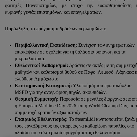
φοιτητές Πανεπιστημίων, με στόχο την ευαισθητοποίηση τ
αυριανής γενιάς επιστημόνων και επαγγελματιών.
Παράλληλα, το πρόγραμμα δράσεων περιλαμβάνει:
Περιβαλλοντική Εκπαίδευση:
Συνέχιση των ενημερωτικών
επισκέψεων σε σχολεία για τη θαλάσσια ρύπανση και τα
μικροπλαστικά.
Εθελοντικοί Καθαρισμοί:
Δράσεις σε ακτές με τη συμμετοχ
μαθητών και καθαρισμοί βυθού σε Πάφο, Λεμεσό, Λάρνακα κ
ελεύθερη Αμμόχωστο.
Επιστημονική Καταγραφή:
Υλοποίηση του πρωτοκόλλου
MSFD για την αναγνώριση πηγών σκουπιδιών.
Θεσμική Συμμετοχή:
Παρουσία σε μεγάλες διοργανώσεις ό
η European Maritime Day 2026 και η World Cleanup Day, με 
συμμετοχή κρατικών αξιωματούχων.
Εταιρικός Εθελοντισμός:
To #teamLidl κινητοποιείται ξανά, 
τους εργαζόμενους της εταιρείας να καθαρίζουν παραλίες στο
πλαίσιο του εσωτερικού προγράμματος εθελοντισμού.