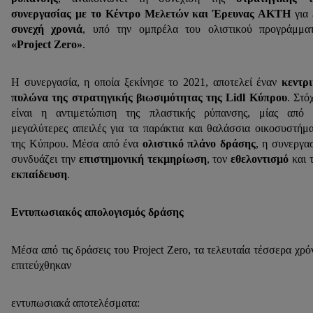
συνεργασίας με το Κέντρο Μελετών και Έρευνας ΑΚΤΗ
για
συνεχή χρονιά
, υπό την ομπρέλα του ολιστικού προγράμμα
«Project Zero»
.
Η συνεργασία, η οποία ξεκίνησε το 2021, αποτελεί έναν
κεντρ
πυλώνα της στρατηγικής βιωσιμότητας της Lidl Κύπρου
. Στό
είναι η αντιμετώπιση της πλαστικής ρύπανσης, μίας από 
μεγαλύτερες απειλές για τα παράκτια και θαλάσσια οικοσυστήμ
της Κύπρου. Μέσα από ένα
ολιστικό πλάνο δράσης
, η συνεργα
συνδυάζει την
επιστημονική τεκμηρίωση
, τον
εθελοντισμό
και 
εκπαίδευση
.
Εντυπωσιακός απολογισμός δράσης
Μέσα από τις δράσεις του Project Zero, τα τελευταία τέσσερα χρό
επιτεύχθηκαν
εντυπωσιακά αποτελέσματα: