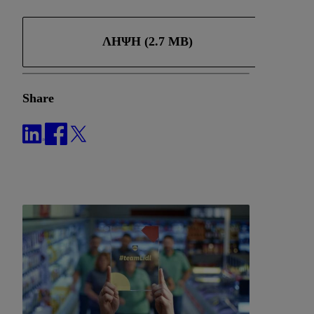
ΛΉΨΗ (2.7 MB)
Share