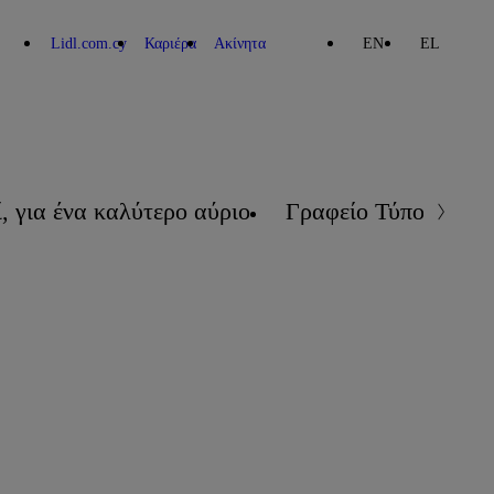
Lidl.com.cy
Καριέρα
Ακίνητα
EN
EL
, για ένα καλύτερο αύριο
Γραφείο Τύπου
Επ