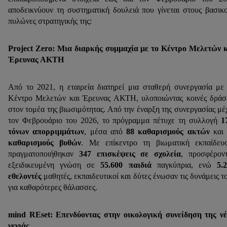
αποδεικνύουν τη συστηματική δουλειά που γίνεται στους βασικ
πυλώνες στρατηγικής της:
Project Zero: Μια διαρκής συμμαχία με το Κέντρο Μελετών 
Έρευνας ΑΚΤΗ
Από το 2021, η εταιρεία διατηρεί μια σταθερή συνεργασία με
Κέντρο Μελετών και Έρευνας ΑΚΤΗ, υλοποιώντας κοινές δράσ
στον τομέα της βιωσιμότητας. Από την έναρξη της συνεργασίας μέ
τον Φεβρουάριο του 2026, το πρόγραμμα πέτυχε τη συλλογή
1
τόνων απορριμμάτων
, μέσα από
88 καθαρισμούς ακτών
και
καθαρισμούς βυθών
. Με επίκεντρο τη βιωματική εκπαίδευ
πραγματοποιήθηκαν
347 επισκέψεις σε σχολεία
, προσφέρον
εξειδικευμένη γνώση σε
55.600 παιδιά
παγκύπρια, ενώ
5.
εθελοντές
μαθητές, εκπαιδευτικοί και δύτες ένωσαν τις δυνάμεις τ
για καθαρότερες θάλασσες.
mind REset: Επενδύοντας στην οικολογική συνείδηση της ν
γενιάς