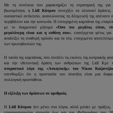
Με τη συνέπεια που χαρακτηρίζει τη στρατηγική της για 
βιωσιμότητα, η
Lidl Κύπρου
συνεχίζει να υλοποιεί δράσεις
ουσιαστικό αντίκτυπο, ανανεώνοντας τη δέσμευσή της απέναντι 
περιβάλλον και την κοινωνία. Η επιτυχημένη καμπάνια της εταιρεί
με το διαχρονικό μήνυμα
«Όσο πιο μεγάλος είσαι, τό
μεγαλύτερη είναι και η ευθύνη σου»
, επανέρχεται φέτος για
αναδείξει τη σταθερή πρόοδο και τα νέα, ενισχυμένα αποτελέσμ
των πρωτοβουλιών της.
Η ταινία της καμπάνιας, που συνδέει τις εικόνες της κυπριακής φύ
και την εθελοντική δράση των ανθρώπων της Lidl Κμε τ
στοχαστικό λόγο της «Ασκητικής» του Νίκου Καζαντζά
υπενθυμίζει ότι η προστασία του πλανήτη είναι μια διαρκ
συλλογική προσπάθεια.
Η εξέλιξη των δράσεων σε αριθμούς
Η
Lidl Κύπρου
δεν μένει στα λόγια, αλλά μιλάει με πράξεις.
επικαιροποιημένα στοιχεία έως και τον Φεβρουάριο του 2