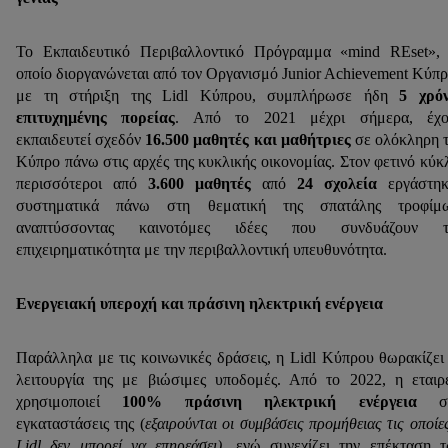
Το Εκπαιδευτικό Περιβαλλοντικό Πρόγραμμα «mind REset»,
οποίο διοργανώνεται από τον Οργανισμό Junior Achievement Κύπ
με τη στήριξη της Lidl Κύπρου, συμπλήρωσε ήδη
5 χρόν
επιτυχημένης πορείας
. Από το 2021 μέχρι σήμερα, έχο
εκπαιδευτεί σχεδόν
16.500 μαθητές και μαθήτριες
σε ολόκληρη 
Κύπρο πάνω στις αρχές της κυκλικής οικονομίας. Στον φετινό κύκ
περισσότεροι από
3.600 μαθητές
από
24 σχολεία
εργάστηκ
συστηματικά πάνω στη θεματική της σπατάλης τροφίμω
αναπτύσσοντας καινοτόμες ιδέες που συνδυάζουν τ
επιχειρηματικότητα με την περιβαλλοντική υπευθυνότητα.
Ενεργειακή υπεροχή και πράσινη ηλεκτρική ενέργεια
Παράλληλα με τις κοινωνικές δράσεις, η Lidl Κύπρου θωρακίζει
λειτουργία της με βιώσιμες υποδομές. Από το 2022, η εταιρ
χρησιμοποιεί
100% πράσινη ηλεκτρική ενέργεια
στ
εγκαταστάσεις της (
εξαιρούνται οι συμβάσεις προμήθειας τις οποίε
Lidl δεν μπορεί να επηρεάσει)
, ενώ συνεχίζει την επέκταση 