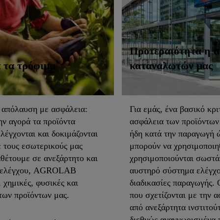
Προτεραιότητα η α
α τα τρόφιμα
καταναλωτών μας
ν απόλαυση με ασφάλεια:
Για εμάς, ένα βασικό κρι
ν αγορά τα προϊόντα
ασφάλεια των προϊόντων
 ελέγχονται και δοκιμάζονται
ήδη κατά την παραγωγή ώ
 τους εσωτερικούς μας
μπορούν να χρησιμοποιη
αθέτουμε σε ανεξάρτητο και
χρησιμοποιούνται σωστά.
το ελέγχου, AGROLAB
αυστηρό σύστημα ελέγχου
 χημικές, φυσικές και
διαδικασίες παραγωγής. 
 των προϊόντων μας.
που σχετίζονται με την α
από ανεξάρτητα ινστιτο
διεθνώς αναγνωρισμένα 