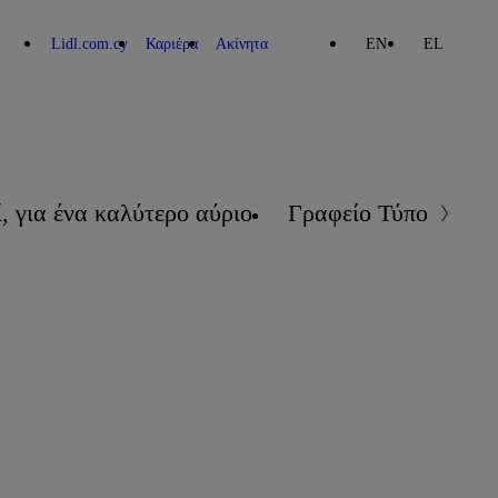
Lidl.com.cy
Καριέρα
Ακίνητα
EN
EL
, για ένα καλύτερο αύριο
Γραφείο Τύπου
Επ