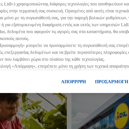
ες Lidl») χρησιμοποιώντας διάφορες τεχνολογίες που αποθηκεύουν κα
ίες στην τερματική σας συσκευή. Ορισμένες από αυτές είναι τεχνικά
 Lidl Κύπρου. Η φρεσκάδα και η ποιότητα των τροφίμων μας 
αι μόνο με τη συγκατάθεσή σας, για την παροχή βολικών ρυθμίσεων, 
 κουζίνας ή παιχνίδια ισχύουν οι ύψιστες προδιαγραφές ασφ
 ή για εξατομικευμένη διαφήμιση εντός και εκτός των υπηρεσιών Lid
lus, δεδομένα που αφορούν τις αγορές σας στα καταστήματα, θα υποβ
 μέτρα διασφάλισης ποιότητας σε περίπτωση απρόβλεπτων πε
σκοπούς αυτούς.
τούν, από τα καταστήματα Lidl και τα κέντρα logistics έως 
Προσαρμογή» μπορείτε να προσαρμόσετε τη συγκατάθεσή σας επιτρέ
 και την απόσυρση τους, όπου αυτό κριθεί αναγκαίο. Η συν
 επεξεργασίας δεδομένων και να βρείτε περισσότερες πληροφορίες σ
ά ότι είμαστε αξιόπιστος συνεργάτης.
ν που λαμβάνει χώρα στο πλαίσιο της κάθε τεχνολογίας.
πιλογή «Απόρριψη», επιτρέπετε μόνο τη χρήση των τεχνικά απαραίτητ
πιλογή «Αποδοχή», συγκατατίθεστε στην επεξεργασία για όλους τους
ληροφορίες, μεταξύ άλλων για την περίοδο αποθήκευσης των δεδομέ
ΑΠΟΡΡΙΨΗ
ΠΡΟΣΑΡΜΟΓΗ
 συγκατάθεσή σας ανά πάσα στιγμή με ισχύ για το μέλλον, μπορείτε 
ας.
Μπορείτε να βρείτε τα νομικά στοιχεία της εταιρείας μας εδώ.