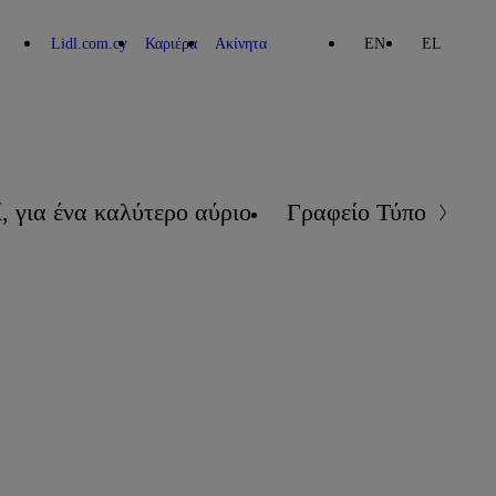
Lidl.com.cy
Καριέρα
Ακίνητα
EN
EL
, για ένα καλύτερο αύριο
Γραφείο Τύπου
Επ