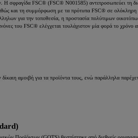
ών. Η σφραγίδα FSC® (FSC® N001585) αντιπροσωπεύει τη δι
αθώς και τη συμμόρφωση με τα πρότυπα FSC® σε ολόκληρη τ
άλληλων για την τοποθεσία, η προστασία πολύτιμων οικοτόπ
νες του FSC® ελέγχεται τουλάχιστον μία φορά το χρόνο απ
 δίκαιη αμοιβή για τα προϊόντα τους, ενώ παράλληλα παρέχετ
dard)
ών Προϊόντων (GOTS) θεσπίστηκε από διεθνείς οργανισμού