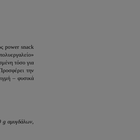
ως power snack
«πολυεργαλείο»
σμένη τόσο για
 Προσφέρει την
τιγμή – φυσικά
0 g αμυγδάλων,