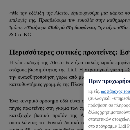
«Με την εξέλιξη της Alesto, δημιουργούμε μια μάρκα πο
επιλογές της. Πρεσβεύουμε την ευκολία στην καθημερι
τρόπο, εστιάζουμε σταθερά στη διαφάνεια, την αξιοπιστία 
& Co. KG.
Περισσότερες φυτικές πρωτεΐνες: Ε
Η νέα εκδοχή της Alesto δεν έχει απλώς ωραία εμφάν
στόχους βιωσιμότητας της Lidl. Η στρατηγική για τη «Σ
την ευαισθητοποίηση γύρω από μια υγιεινή και βιώσιμη 
Πριν προχωρήσο
κατευθυντήριες γραμμές της Πλανητικής Υγιεινής Διατροφ
Εμείς,
ως πάροχος του
(συλλογικά: «υπηρεσί
Ένα κεντρικό ορόσημο εδώ είναι ότι η Lidl Κύπρου στ
πρόσβαση σε πληροφορ
πηγές πρωτεΐνης στη γκάμα των προϊόντων της στο 20%
άλλες χρησιμοποιούντ
κατεξοχήν βασικό προϊόν της Alesto, προσφέρουν π
στατιστικών στοιχείων
αποτελώντας το ιδανικό δομικό στοιχείο για ένα ισο
στο πρόγραμμα Lidl P
ωμέγα-3*, ενώ τα αμύγδαλα και τα κάσιους περιέχο