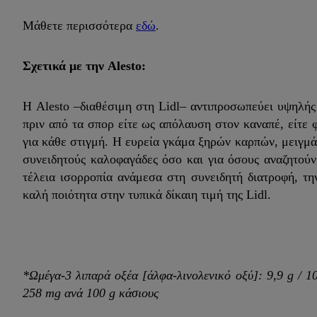
Μάθετε περισσότερα
εδώ
.
Σχετικά με την Alesto:
Η Alesto –διαθέσιμη στη Lidl– αντιπροσωπεύει υψηλής
πριν από τα σπορ είτε ως απόλαυση στον καναπέ, είτε 
για κάθε στιγμή. Η ευρεία γκάμα ξηρών καρπών, μειγμ
συνειδητούς καλοφαγάδες όσο και για όσους αναζητού
τέλεια ισορροπία ανάμεσα στη συνειδητή διατροφή, τ
καλή ποιότητα στην τυπικά δίκαιη τιμή της Lidl.
*Ωμέγα-3 λιπαρά οξέα [άλφα-λινολενικό οξύ]: 9,9 g / 1
258 mg ανά 100 g κάσιους