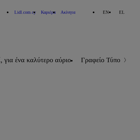
Lidl.com.cy
Καριέρα
Ακίνητα
EN
EL
, για ένα καλύτερο αύριο
Γραφείο Τύπου
Επ