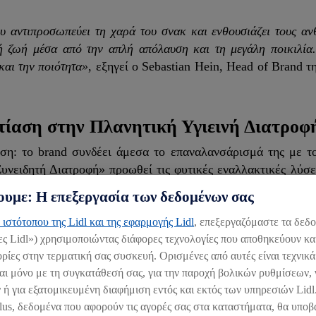
υ αντιπροσωπεύει τη χαρά του σνακ και ενθουσιάζει τους αν
νή ζωή μέσα από την απλή απόλαυση και τη μεγάλη ποικιλία
και την ποιότητα»
, εξηγεί ο Sebastian Hein, Head of Brand τη
στίαση στην Πλανητική Υγιεινή Διατροφ
ιση: το brand συνδέει άμεσα το επαναλανσάρισμά της με τ
υνειδητή Διατροφή» προωθεί τις φυτικές εναλλακτικές λύσει
διατροφή. Στο πλαίσιο αυτό, η Lidl ευθυγραμμίζεται με τις
υμε: Η επεξεργασία των δεδομένων σας
ής (Planetary Health Diet).
 ιστότοπου της Lidl και της εφαρμογής Lidl
, επεξεργαζόμαστε τα δεδ
ες Lidl») χρησιμοποιώντας διάφορες τεχνολογίες που αποθηκεύουν κα
οχεύει σε αύξηση του ποσοστού των φυτικών πηγών σε σχέση
ίες στην τερματική σας συσκευή. Ορισμένες από αυτές είναι τεχνικά
 έως το 2030. Εδώ ακριβώς μπαίνουν στο παιχνίδι οι ξηροί
αι μόνο με τη συγκατάθεσή σας, για την παροχή βολικών ρυθμίσεων, 
ολύτιμα ακόρεστα λιπαρά οξέα, φυτικές πρωτεΐνες και 
 ή για εξατομικευμένη διαφήμιση εντός και εκτός των υπηρεσιών Lid
ρροπημένο, σύγχρονο σνακ. Για παράδειγμα, τα καρύδια α
lus, δεδομένα που αφορούν τις αγορές σας στα καταστήματα, θα υποβ
υν μαγνήσιο. Έτσι, η Alesto συνδυάζει μια μικρή στιγμ