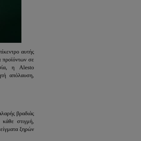
πίκεντρο αυτής
α προϊόντων σε
ία, η Alesto
ητή απόλαυση,
αλαρής βραδιάς
 κάθε στιγμή,
μείγματα ξηρών