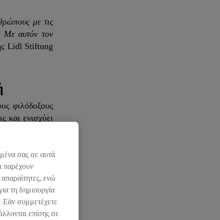
θρώπους με τις
. Με αυτόν τον
ς Lidl Stiftung
ή
ους φιλόδοξους
ς και ενισχύει
 επιστημονικές
ομένα σας σε αυτά
ι παρέχουν
 με τις ζωικές
 απαραίτητες, ενώ
 καρποί. Ως το
για τη δημιουργία
φυτικές ίνες,
l. Εάν συμμετέχετε
ποτελούν πηγή
άλλονται επίσης σε
ή καθημερινής