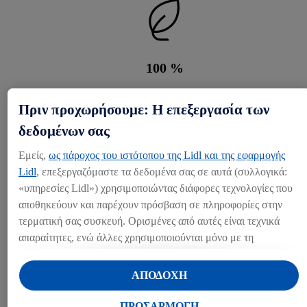
100
%
ανανεώσιμες πηγές ενέργειας: Η Lidl χρησιμοποιεί αποκλειστικά
Πριν προχωρήσουμε: Η επεξεργασία των
πράσινη ηλεκτρική ενέργεια στα καταστήματά της, τα κέντρα logist
δεδομένων σας
και τα κτίρια διοίκησης από το 2022.
Εμείς,
ως πάροχος του ιστότοπου της Lidl και της εφαρμογής
Lidl
, επεξεργαζόμαστε τα δεδομένα σας σε αυτά (συλλογικά:
«υπηρεσίες Lidl») χρησιμοποιώντας διάφορες τεχνολογίες που
αποθηκεύουν και παρέχουν πρόσβαση σε πληροφορίες στην
τερματική σας συσκευή. Ορισμένες από αυτές είναι τεχνικά
Κατά 70 %
απαραίτητες, ενώ άλλες χρησιμοποιούνται μόνο με τη
συγκατάθεσή σας, για την παροχή βολικών ρυθμίσεων, για τη
μείωση των λειτουργικών εκπομπών (Scope 1 & 2) έως το 2030 
δημιουργία στατιστικών στοιχείων ή για εξατομικευμένη
ΑΠΟΔΟΧΗ
όλες τις χώρες.
διαφήμιση εντός και εκτός των υπηρεσιών Lidl. Εάν
συμμετέχετε στο πρόγραμμα Lidl Plus, δεδομένα που
ΠΡΟΣΑΡΜΟΓΗ