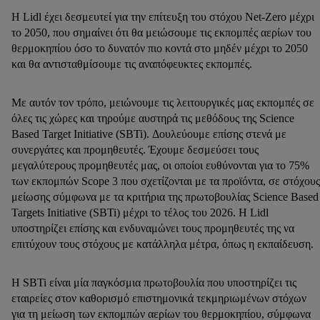
Η Lidl έχει δεσμευτεί για την επίτευξη του στόχου Net-Zero μέχρι
το 2050, που σημαίνει ότι θα μειώσουμε τις εκπομπές αερίων του
θερμοκηπίου όσο το δυνατόν πιο κοντά στο μηδέν μέχρι το 2050
και θα αντισταθμίσουμε τις αναπόφευκτες εκπομπές.
Με αυτόν τον τρόπο, μειώνουμε τις λειτουργικές μας εκπομπές σε
όλες τις χώρες και τηρούμε αυστηρά τις μεθόδους της Science
Based Target Initiative (SBTi). Δουλεύουμε επίσης στενά με
συνεργάτες και προμηθευτές. Έχουμε δεσμεύσει τους
μεγαλύτερους προμηθευτές μας, οι οποίοι ευθύνονται για το 75%
των εκπομπών Scope 3 που σχετίζονται με τα προϊόντα, σε στόχους
μείωσης σύμφωνα με τα κριτήρια της πρωτοβουλίας Science Based
Targets Initiative (SBTi) μέχρι το τέλος του 2026. Η Lidl
υποστηρίζει επίσης και ενδυναμώνει τους προμηθευτές της να
επιτύχουν τους στόχους με κατάλληλα μέτρα, όπως η εκπαίδευση.
Η SBTi είναι μία παγκόσμια πρωτοβουλία που υποστηρίζει τις
εταιρείες στον καθορισμό επιστημονικά τεκμηριωμένων στόχων
για τη μείωση των εκπομπών αερίων του θερμοκηπίου, σύμφωνα