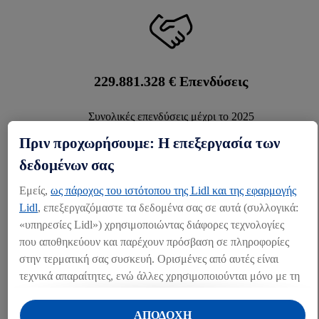
230.000.000
€ Επενδύσεις
Συνολικές επενδύσεις μέχρι το 2025
Πριν προχωρήσουμε: Η επεξεργασία των
δεδομένων σας
Εμείς,
ως πάροχος του ιστότοπου της Lidl και της εφαρμογής
Lidl
, επεξεργαζόμαστε τα δεδομένα σας σε αυτά (συλλογικά:
2.350
Προϊόντα
«υπηρεσίες Lidl») χρησιμοποιώντας διάφορες τεχνολογίες
που αποθηκεύουν και παρέχουν πρόσβαση σε πληροφορίες
στην τερματική σας συσκευή. Ορισμένες από αυτές είναι
τεχνικά απαραίτητες, ενώ άλλες χρησιμοποιούνται μόνο με τη
συγκατάθεσή σας, για την παροχή βολικών ρυθμίσεων, για τη
δημιουργία στατιστικών στοιχείων ή για εξατομικευμένη
ΑΠΟΔΟΧΗ