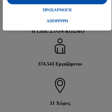
διαφήμιση εντός και εκτός των υπηρεσιών Lidl. Εάν
21
συμμετέχετε στο πρόγραμμα Lidl Plus, δεδομένα που
ΠΡΟΣΑΡΜΟΓΗ
αφορούν τις αγορές σας στα καταστήματα, θα υποβάλλονται
καταστήματα
επίσης σε επεξεργασία για τους σκοπούς αυτούς.
ΑΠΟΡΡΙΨΗ
Μέσω της επιλογής «Προσαρμογή» μπορείτε να
Η LIDL ΣΤΟΝ ΚΌΣΜΟ
προσαρμόσετε τη συγκατάθεσή σας επιτρέποντας
μεμονωμένους σκοπούς επεξεργασίας δεδομένων και να
βρείτε περισσότερες πληροφορίες σχετικά με την
επεξεργασία δεδομένων που λαμβάνει χώρα στο πλαίσιο της
κάθε τεχνολογίας.
Κάνοντας κλικ στην επιλογή «Απόρριψη», επιτρέπετε μόνο
375.000
Εργαζόμενοι
τη χρήση των τεχνικά απαραίτητων τεχνολογιών. Κάνοντας
κλικ στην επιλογή «Αποδοχή», συγκατατίθεστε στην
επεξεργασία για όλους τους προαναφερθέντες σκοπούς.
Περαιτέρω πληροφορίες, μεταξύ άλλων για την περίοδο
αποθήκευσης των δεδομένων και το δικαίωμά σας να
ανακαλέσετε τη συγκατάθεσή σας ανά πάσα στιγμή με ισχύ
31
Χώρες
για το μέλλον, μπορείτε να βρείτε στην
πολιτική απορρήτου
μας.
Μπορείτε να βρείτε τα νομικά στοιχεία της εταιρείας μας