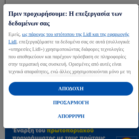
Πριν προχωρήσουμε: Η επεξεργασία των
Share
δεδομένων σας
Εμείς,
ως πάροχος του ιστότοπου της Lidl και της εφαρμογής
ΆΛΛΑ MEDIA
Lidl
, επεξεργαζόμαστε τα δεδομένα σας σε αυτά (συλλογικά:
«υπηρεσίες Lidl») χρησιμοποιώντας διάφορες τεχνολογίες
Press kits (1)
που αποθηκεύουν και παρέχουν πρόσβαση σε πληροφορίες
στην τερματική σας συσκευή. Ορισμένες από αυτές είναι
τεχνικά απαραίτητες, ενώ άλλες χρησιμοποιούνται μόνο με τη
συγκατάθεσή σας, για την παροχή βολικών ρυθμίσεων, για τη
δημιουργία στατιστικών στοιχείων ή για εξατομικευμένη
ΑΠΟΔΟΧΗ
διαφήμιση εντός και εκτός των υπηρεσιών Lidl. Εάν
συμμετέχετε στο πρόγραμμα Lidl Plus, δεδομένα που
ΠΡΟΣΑΡΜΟΓΗ
αφορούν τις αγορές σας στα καταστήματα, θα υποβάλλονται
επίσης σε επεξεργασία για τους σκοπούς αυτούς.
ΑΠΟΡΡΙΨΗ
Μέσω της επιλογής «Προσαρμογή» μπορείτε να
προσαρμόσετε τη συγκατάθεσή σας επιτρέποντας
μεμονωμένους σκοπούς επεξεργασίας δεδομένων και να