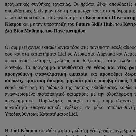
πραγματικές συνθήκες εργασίας. Οι πρώτοι δέκα σπουδαστές 
σπουδάστριες ξεκίνησαν ήδη τη συμμετοχή τους στο πρόγραμμα,
οποίο υλοποιείται σε συνεργασία με το
Ευρωπαϊκό Πανεπιστήμ
Κύπρου
και με την υποστήριξη του
Future Skills Hub
, του
Κέντρ
Δια Βίου Μάθησης του Πανεπιστημίου
.
Οι συμμετέχοντες εκπαιδεύονται τόσο στις πανεπιστημιακές αίθου
όσο και στα καταστήματα Lidl σε Λευκωσία, Λάρνακα και Λεμε
αποκτώντας πολύτιμες γνώσεις και δεξιότητες στον κλάδο 
λιανικής. Το πρόγραμμα
απευθύνεται σε νέους και νέες χω
προηγούμενη επαγγελματική εμπειρία
και
προσφέρει δωρε
σπουδές, πρακτική άσκηση, μηνιαία μικτή αμοιβή ύψους 1.
ευρώ
καθ’ όλη τη διάρκεια της διετούς εκπαίδευσης, καθώς 
αναγνωρισμένο πιστοποιητικό κατάρτισης με την ολοκλήρωση 
προγράμματος. Παράλληλα, παρέχει στους συμμετέχοντες 
δυνατότητα επαγγελματικής εξέλιξης σε ρόλο Υποδιευθυντ
Υποδιευθύντριας Καταστήματος Lidl.
Η
Lidl Κύπρου
επενδύει στρατηγικά στη νέα γενιά επαγγελματι