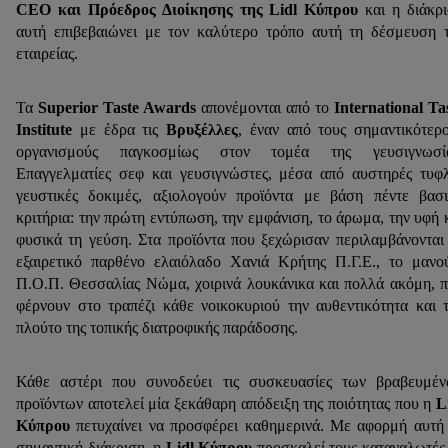
CEO και Πρόεδρος Διοίκησης της Lidl Κύπρου
και η διάκρ
αυτή επιβεβαιώνει με τον καλύτερο τρόπο αυτή τη δέσμευση 
εταιρείας.
Τα
Superior Taste Awards
απονέμονται από το
International Ta
Institute
με έδρα τις
Βρυξέλλες
, έναν από τους σημαντικότερ
οργανισμούς παγκοσμίως στον τομέα της γευσιγνωσία
Επαγγελματίες σεφ και γευσιγνώστες, μέσα από αυστηρές τυφ
γευστικές δοκιμές, αξιολογούν προϊόντα με βάση πέντε βασ
κριτήρια: την πρώτη εντύπωση, την εμφάνιση, το άρωμα, την υφή 
φυσικά τη γεύση. Στα προϊόντα που ξεχώρισαν περιλαμβάνονται
εξαιρετικό παρθένο ελαιόλαδο Χανιά Κρήτης Π.Γ.Ε., το μανο
Π.Ο.Π. Θεσσαλίας Νώμα, χοιρινά λουκάνικα και πολλά ακόμη, 
φέρνουν στο τραπέζι κάθε νοικοκυριού την αυθεντικότητα και 
πλούτο της τοπικής διατροφικής παράδοσης.
Κάθε αστέρι που συνοδεύει τις συσκευασίες των βραβευμέ
προϊόντων αποτελεί μία ξεκάθαρη απόδειξη της ποιότητας που η
L
Κύπρου
πετυχαίνει να προσφέρει καθημερινά. Με αφορμή αυτή
σημαντική διάκριση, η
Lidl Κύπρου
προσκαλεί τους καταναλωτές