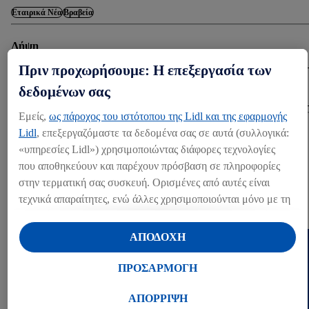
Εταιρικά Νέα
Βραβεία
Λήψη
Πριν προχωρήσουμε: Η επεξεργασία των
ΛΉΨΗ (451.51 KB)
δεδομένων σας
Εμείς,
ως πάροχος του ιστότοπου της Lidl και της εφαρμογής
Lidl
, επεξεργαζόμαστε τα δεδομένα σας σε αυτά (συλλογικά:
Share
«υπηρεσίες Lidl») χρησιμοποιώντας διάφορες τεχνολογίες
που αποθηκεύουν και παρέχουν πρόσβαση σε πληροφορίες
στην τερματική σας συσκευή. Ορισμένες από αυτές είναι
ΆΛΛΑ MEDIA
τεχνικά απαραίτητες, ενώ άλλες χρησιμοποιούνται μόνο με τη
Press kits (1)
συγκατάθεσή σας, για την παροχή βολικών ρυθμίσεων, για τη
δημιουργία στατιστικών στοιχείων ή για εξατομικευμένη
ΑΠΟΔΟΧΗ
διαφήμιση εντός και εκτός των υπηρεσιών Lidl. Εάν
συμμετέχετε στο πρόγραμμα Lidl Plus, δεδομένα που
ΠΡΟΣΑΡΜΟΓΗ
αφορούν τις αγορές σας στα καταστήματα, θα υποβάλλονται
επίσης σε επεξεργασία για τους σκοπούς αυτούς.
ΑΠΟΡΡΙΨΗ