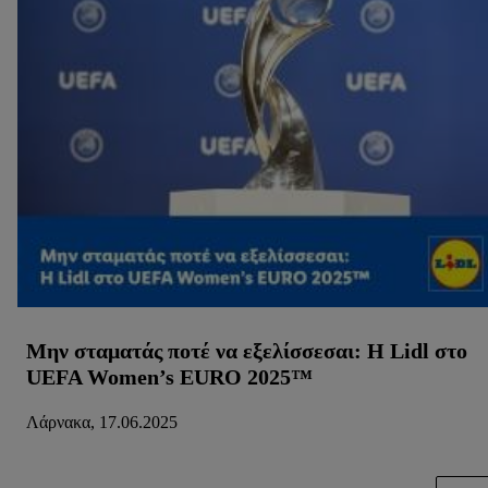
κλικ στην επιλογή «Αποδοχή», συγκατατίθεστε στην
επεξεργασία για όλους τους προαναφερθέντες σκοπούς.
Περαιτέρω πληροφορίες, μεταξύ άλλων για την περίοδο
αποθήκευσης των δεδομένων και το δικαίωμά σας να
ανακαλέσετε τη συγκατάθεσή σας ανά πάσα στιγμή με ισχύ
για το μέλλον, μπορείτε να βρείτε στην
πολιτική απορρήτου
μας.
Μπορείτε να βρείτε τα νομικά στοιχεία της εταιρείας μας
εδώ.
Μην σταματάς ποτέ να εξελίσσεσαι: Η Lidl στο
UEFA Women’s EURO 2025™
Λάρνακα, 17.06.2025