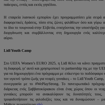
παίκτριες, εντός και εκτός γηπέδου.
Η εταιρεία λιανικού εμπορίου έχει προγραμματίσει μία σειρά 
διαφορετικές δράσεις, τόσο στις ζώνες φιλάθλων όσο και γύρω 
το ίδιο το τουρνουά στην Ελβετία, ενισχύοντας την υποστήριξη για
διοργάνωση και συμβάλλοντας στη δημιουργία ενός καλύτε
αύριο.
Lidl Youth Camp
Στο UEFA Women’s EURO 2025, η Lidl θέλει να κάνει πραγματ
τη διαφορά, γι’ αυτό και χρησιμοποιεί το partnership της με την U
για να δημιουργήσει ένα πρόγραμμα με επίκεντρο το ποδόσφαιρο 
τον υγιεινό τρόπο ζωής για νεαρές γυναίκες – το Lidl Youth Camp,
συνεργασία με το #WePlayStrong. Το πανευρωπαϊκό πρόγρα
διάρκειας ενός Σαββατοκύριακου είναι ένας χώρος όπου οι νεα
γυναίκες μπορούν να ανακαλύψουν τις δυνατότητές τους, 
τροφοδοτήσουν τις φιλοδοξίες τους και να δυναμώσουν – μα
Μάθετε περισσότερα
εδώ
.