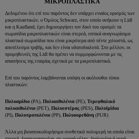
ΜΙΚΡΟΠΛΑΣΤΙΚΆ
Δεδομένου ότι επί του παρόντος δεν υπάρχει ενιαίος ορισμός των
μικροπλαστικών, ο Όμιλος Schwarz, στον οποίο ανήκουν η Lidl
και η Kaufland, έχει δημιουργήσει τον δικό του ορισμό: τα
σωματίδια μικροπλαστικών είναι στερεά, οπτικά αναγνωρίσιμα
πλαστικά σωματίδια που είναι μικρότερα από πέντε χιλιοστά, ως
αποτέλεσμα τριβής, και δεν είναι υδατοδιαλυτά. Στο μέλλον, οι
προμηθευτές της Lidl θα πρέπει να συμμορφώνονται με τις
απαιτήσεις της εταιρίας σχετικά με τα μικροπλαστικά.
Επί του παρόντος λαμβάνονται υπόψη οι ακόλουθοι τύποι
πλαστικών:
Πολυαμίδιο
(ΡΑ),
Πολυαιθυλένια
(ΡΕ),
Τερεφθαλικό
πολυαιθυλένιο
(PET),
Πολυεστέρας
(PES),
Πολυϊμίδια
(PI),
Πολυπροπυλένιο
(PP),
Πολυουρεθάνη
(PUR)
Άλλα μη βιοαποικοδομήσιμα συνθετικά πολυμερή τα οποία είναι
στερεά, διασκορπισμένα, σε μορφή γέλης, διαλυμένα ή υγρά