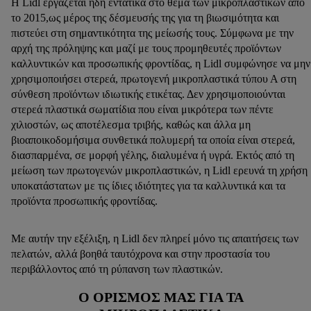
Η Lidl εργάζεται ήδη εντατικά στο θέμα των μικροπλαστικών από
το 2015,ως μέρος της δέσμευσής της για τη βιωσιμότητα και
πιστεύει στη σημαντικότητα της μείωσής τους. Σύμφωνα με την
αρχή της πρόληψης και μαζί με τους προμηθευτές προϊόντων
καλλυντικών και προσωπικής φροντίδας, η Lidl συμφώνησε να μην
χρησιμοποιήσει στερεά, πρωτογενή μικροπλαστικά τύπου Α στη
σύνθεση προϊόντων ιδιωτικής ετικέτας. Δεν χρησιμοποιούνται
στερεά πλαστικά σωματίδια που είναι μικρότερα των πέντε
χιλιοστών, ως αποτέλεσμα τριβής, καθώς και άλλα μη
βιοαποικοδομήσιμα συνθετικά πολυμερή τα οποία είναι στερεά,
διασπαρμένα, σε μορφή γέλης, διαλυμένα ή υγρά. Εκτός από τη
μείωση των πρωτογενών μικροπλαστικών, η Lidl ερευνά τη χρήση
υποκατάστατων με τις ίδιες ιδιότητες για τα καλλυντικά και τα
προϊόντα προσωπικής φροντίδας.
Με αυτήν την εξέλιξη, η Lidl δεν πληρεί μόνο τις απαιτήσεις των
πελατών, αλλά βοηθά ταυτόχρονα και στην προστασία του
περιβάλλοντος από τη ρύπανση των πλαστικών.
Ο ΟΡΙΣΜΌΣ ΜΑΣ ΓΙΑ ΤΑ