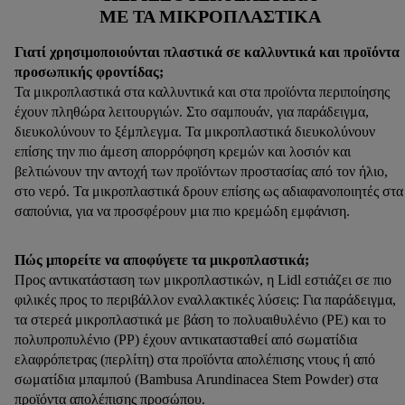
ΜΕ ΤΑ ΜΙΚΡΟΠΛΑΣΤΙΚΆ
κλικ στην επιλογή «Αποδοχή», συγκατατίθεστε στην
επεξεργασία για όλους τους προαναφερθέντες σκοπούς.
Γιατί χρησιμοποιούνται πλαστικά σε καλλυντικά και προϊόντα
Περαιτέρω πληροφορίες, μεταξύ άλλων για την περίοδο
προσωπικής φροντίδας;
αποθήκευσης των δεδομένων και το δικαίωμά σας να
Τα μικροπλαστικά στα καλλυντικά και στα προϊόντα περιποίησης
ανακαλέσετε τη συγκατάθεσή σας ανά πάσα στιγμή με ισχύ
έχουν πληθώρα λειτουργιών. Στο σαμπουάν, για παράδειγμα,
για το μέλλον, μπορείτε να βρείτε στην
πολιτική απορρήτου
διευκολύνουν το ξέμπλεγμα. Τα μικροπλαστικά διευκολύνουν
μας.
Μπορείτε να βρείτε τα νομικά στοιχεία της εταιρείας μας
επίσης την πιο άμεση απορρόφηση κρεμών και λοσιόν και
βελτιώνουν την αντοχή των προϊόντων προστασίας από τον ήλιο,
εδώ.
στο νερό. Τα μικροπλαστικά δρουν επίσης ως αδιαφανοποιητές στα
σαπούνια, για να προσφέρουν μια πιο κρεμώδη εμφάνιση.
Πώς μπορείτε να αποφύγετε τα μικροπλαστικά;
Προς αντικατάσταση των μικροπλαστικών, η Lidl εστιάζει σε πιο
φιλικές προς το περιβάλλον εναλλακτικές λύσεις: Για παράδειγμα,
τα στερεά μικροπλαστικά με βάση το πολυαιθυλένιο (PE) και το
πολυπροπυλένιο (PP) έχουν αντικατασταθεί από σωματίδια
ελαφρόπετρας (περλίτη) στα προϊόντα απολέπισης ντους ή από
σωματίδια μπαμπού (Bambusa Arundinacea Stem Powder) στα
προϊόντα απολέπισης προσώπου.