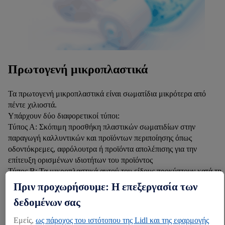
Πρωτογενή μικροπλαστικά
Τα πρωτογενή μικροπλαστικά είναι σωματίδια μικρότερα από
πέντε χιλιοστά.
Υπάρχουν δύο διαφορετικοί τύποι:
Τύπος Α: Σκόπιμη προσθήκη πλαστικών σωματιδίων στην
παραγωγή καλλυντικών και προϊόντων περιποίησης όπως
οδοντόκρεμες, αφρόλουτρα ή προϊόντα απολέπισης για την
επίτευξη ορισμένων ιδιοτήτων του προϊόντος
Τύπος Β: Τα μικροπλαστικά αυτού του είδους προκύπτουν κατά τη
χρήση πλαστικών προϊόντων, όπως κατά την τριβή των ελαστικών
Πριν προχωρήσουμε: Η επεξεργασία των
ή κατά το πλύσιμο μέσω της απελευθέρωσης συνθετικών ινών.
δεδομένων σας
Εμείς,
ως πάροχος του ιστότοπου της Lidl και της εφαρμογής