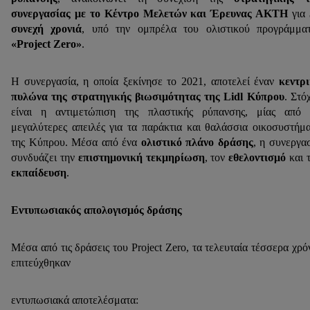
συνεργασίας με το Κέντρο Μελετών και Έρευνας ΑΚΤΗ
για
συνεχή χρονιά
, υπό την ομπρέλα του ολιστικού προγράμμα
«Project Zero»
.
Η συνεργασία, η οποία ξεκίνησε το 2021, αποτελεί έναν
κεντρ
πυλώνα της στρατηγικής βιωσιμότητας της Lidl Κύπρου
. Στό
είναι η αντιμετώπιση της πλαστικής ρύπανσης, μίας από 
μεγαλύτερες απειλές για τα παράκτια και θαλάσσια οικοσυστήμ
της Κύπρου. Μέσα από ένα
ολιστικό πλάνο δράσης
, η συνεργα
συνδυάζει την
επιστημονική τεκμηρίωση
, τον
εθελοντισμό
και 
εκπαίδευση
.
Εντυπωσιακός απολογισμός δράσης
Μέσα από τις δράσεις του Project Zero, τα τελευταία τέσσερα χρό
επιτεύχθηκαν
εντυπωσιακά αποτελέσματα: