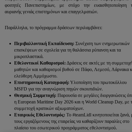
φοιτητές Πανεπιστημίων, με στόχο την ευαισθητοποίηση τ
αυριανής γενιάς επιστημόνων και επαγγελματιών.
Παράλληλα, το πρόγραμμα δράσεων περιλαμβάνει:
Περιβαλλοντική Εκπαίδευση:
Συνέχιση των ενημερωτικών
επισκέψεων σε σχολεία για τη θαλάσσια ρύπανση και τα
μικροπλαστικά.
Εθελοντικοί Καθαρισμοί:
Δράσεις σε ακτές με τη συμμετοχ
μαθητών και καθαρισμοί βυθού σε Πάφο, Λεμεσό, Λάρνακα κ
ελεύθερη Αμμόχωστο.
Επιστημονική Καταγραφή:
Υλοποίηση του πρωτοκόλλου
MSFD για την αναγνώριση πηγών σκουπιδιών.
Θεσμική Συμμετοχή:
Παρουσία σε μεγάλες διοργανώσεις ό
η European Maritime Day 2026 και η World Cleanup Day, με 
συμμετοχή κρατικών αξιωματούχων.
Εταιρικός Εθελοντισμός:
To #teamLidl κινητοποιείται ξανά, 
τους εργαζόμενους της εταιρείας να καθαρίζουν παραλίες στο
πλαίσιο του εσωτερικού προγράμματος εθελοντισμού.