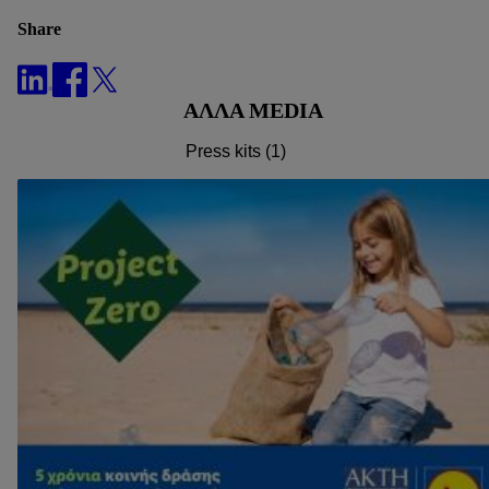
βρείτε περισσότερες πληροφορίες σχετικά με την
Share
επεξεργασία δεδομένων που λαμβάνει χώρα στο πλαίσιο της
κάθε τεχνολογίας.
Κάνοντας κλικ στην επιλογή «Απόρριψη», επιτρέπετε μόνο
ΆΛΛΑ MEDIA
τη χρήση των τεχνικά απαραίτητων τεχνολογιών. Κάνοντας
κλικ στην επιλογή «Αποδοχή», συγκατατίθεστε στην
Press kits (1)
επεξεργασία για όλους τους προαναφερθέντες σκοπούς.
Περαιτέρω πληροφορίες, μεταξύ άλλων για την περίοδο
αποθήκευσης των δεδομένων και το δικαίωμά σας να
ανακαλέσετε τη συγκατάθεσή σας ανά πάσα στιγμή με ισχύ
για το μέλλον, μπορείτε να βρείτε στην
πολιτική απορρήτου
μας.
Μπορείτε να βρείτε τα νομικά στοιχεία της εταιρείας μας
εδώ.