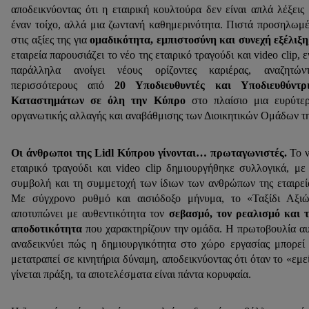
αποδεικνύοντας ότι η εταιρική κουλτούρα δεν είναι απλά λέξεις
έναν τοίχο, αλλά μια ζωντανή καθημερινότητα. Πιστά προσηλωμ
στις αξίες της για
ομαδικότητα, εμπιστοσύνη και συνεχή εξέλιξη
εταιρεία παρουσιάζει το νέο της εταιρικό τραγούδι και video clip, 
παράλληλα ανοίγει νέους ορίζοντες καριέρας, αναζητώντ
περισσότερους από
20 Υποδιευθυντές και Υποδιευθύντρι
Καταστημάτων σε όλη την Κύπρο
στο πλαίσιο μια ευρύτε
οργανωτικής αλλαγής και αναβάθμισης των Διοικητικών Ομάδων τη
Οι άνθρωποι της Lidl Κύπρου γίνονται… πρωταγωνιστές.
Το ν
εταιρικό τραγούδι και video clip δημιουργήθηκε συλλογικά, με
συμβολή και τη συμμετοχή των ίδιων των ανθρώπων της εταιρεί
Με σύγχρονο ρυθμό και αισιόδοξο μήνυμα, το «Ταξίδι Αξι
αποτυπώνει με αυθεντικότητα τον
σεβασμό, τον ρεαλισμό και 
αποδοτικότητα
που χαρακτηρίζουν την ομάδα. Η πρωτοβουλία α
αναδεικνύει πώς η δημιουργικότητα στο χώρο εργασίας μπορεί
μετατραπεί σε κινητήρια δύναμη, αποδεικνύοντας ότι όταν το «εμε
γίνεται πράξη, τα αποτελέσματα είναι πάντα κορυφαία.