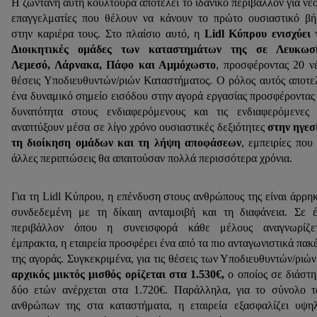
Η ζωντανή αυτή κουλτούρα αποτελεί το ιδανικό περιβάλλον για νέ
επαγγελματίες που θέλουν να κάνουν το πρώτο ουσιαστικό β
στην καριέρα τους. Στο πλαίσιο αυτό, η
Lidl Κύπρου ενισχύει 
Διοικητικές ομάδες των καταστημάτων της σε Λευκωσί
Λεμεσό, Λάρνακα, Πάφο και Αμμόχωστο
,
προσφέροντας 20 ν
θέσεις Υποδιευθυντών/ριών Καταστήματος. Ο ρόλος αυτός αποτε
ένα δυναμικό σημείο εισόδου στην αγορά εργασίας προσφέροντας
δυνατότητα στους ενδιαφερόμενους και τις ενδιαφερόμενες
αναπτύξουν μέσα σε λίγο χρόνο ουσιαστικές δεξιότητες
στην ηγεσ
τη διοίκηση ομάδων και τη λήψη αποφάσεων
, εμπειρίες που
άλλες περιπτώσεις θα απαιτούσαν πολλά περισσότερα χρόνια.
Για τη Lidl Κύπρου, η επένδυση στους ανθρώπους της είναι άρρη
συνδεδεμένη με τη δίκαιη ανταμοιβή και τη διαφάνεια. Σε 
περιβάλλον όπου η συνεισφορά κάθε μέλους αναγνωρίζετ
έμπρακτα, η εταιρεία προσφέρει ένα από τα πιο ανταγωνιστικά πακ
της αγοράς. Συγκεκριμένα, για τις θέσεις των Υποδιευθυντών/ριών
αρχικός μικτός μισθός ορίζεται στα 1.530€,
ο οποίος σε διάστ
δύο ετών ανέρχεται στα 1.720€. Παράλληλα, για το σύνολο 
ανθρώπων της στα καταστήματα, η εταιρεία εξασφαλίζει υψη