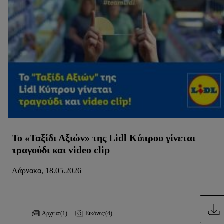
επεξεργασία για όλους τους προαναφερθέντες σκοπούς.
Περαιτέρω πληροφορίες, μεταξύ άλλων για την περίοδο
αποθήκευσης των δεδομένων και το δικαίωμά σας να
ανακαλέσετε τη συγκατάθεσή σας ανά πάσα στιγμή με ισχύ
για το μέλλον, μπορείτε να βρείτε στην
πολιτική απορρήτου
μας.
Μπορείτε να βρείτε τα νομικά στοιχεία της εταιρείας μας
εδώ.
Το «Ταξίδι Αξιών» της Lidl Κύπρου γίνεται
τραγούδι και video clip
Λάρνακα, 18.05.2026
Αρχεία:
(1)
Εικόνες:
(4)