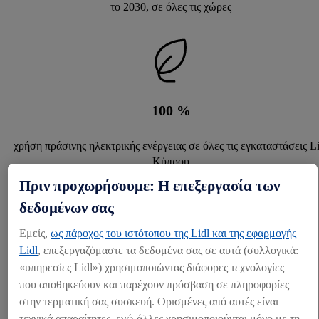
το 2030, σε όλες τις χώρες
100
%
χρήση πράσινης ηλεκτρικής ενέργειας σε όλες τις εγκαταστάσεις Li
Κύπρου
Πριν προχωρήσουμε: Η επεξεργασία των
δεδομένων σας
Εμείς,
ως πάροχος του ιστότοπου της Lidl και της εφαρμογής
Lidl
, επεξεργαζόμαστε τα δεδομένα σας σε αυτά (συλλογικά:
100
%
«υπηρεσίες Lidl») χρησιμοποιώντας διάφορες τεχνολογίες
που αποθηκεύουν και παρέχουν πρόσβαση σε πληροφορίες
των καταστημάτων με LED φωτισμό στο χώρο πώλησης
στην τερματική σας συσκευή. Ορισμένες από αυτές είναι
τεχνικά απαραίτητες, ενώ άλλες χρησιμοποιούνται μόνο με τη