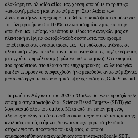
ολόκληρη την αλυσίδα αξίας μας, χρησιμοποιούμε το τρίπτυχο
«αποφυγή, μείωση και αντιστάθμιση»: Στο πλαίσιο των
δραστηριοτήτων μας έχουμε μεταβεί σε φυσικά ψυκτικά μέσα για
τη ψύξη τροφίμων στο 100% των καταστημάτων μας και στην
αποθήκη μας. Επίσης, καλύπτουμε μέρος των αναγκών μας σε
ηλεκτρική ενέργεια φωτοβολταϊκά συστήματα, που έχουμε
τοποθετήσει στις εγκαταστάσεις μας. Οι υπόλοιπες ανάγκες σε
ηλεκτρική ενέργεια καλύπτονται από ανανεώσιμες πηγές ενέργειας,
με εγγυήσεις προέλευσης (πράσινα πιστοποιητικά). Οι εκπομπές
που προκύπτουν στο πλαίσιο της επιχειρησιακής μας λειτουργίας
και δεν μπορούν να αποφευχθούν ή να μειωθούν, αντισταθμίζονται
μέσα από έργα με πιστοποιητικά υψηλής ποιότητας Gold Standard.
Ήδη από τον Αύγουστο του 2020, ο Όμιλος Schwarz προσχώρησε
επίσημα στην πρωτοβουλία «Science Based Targets» (SBTi) για
λογαριασμό όλου του ομίλου. Μετά από την εκπόνηση ενός
πλήρους απολογισμού του ανθρακικού μας αποτυπώματος και της
ανάλυσης αυτού, ο όμιλος Schwarz προχώρησε στη θέσπιση
στόχων για την προστασία του κλίματος, οι οποίοι
επικαιροποιήθηκαν και εγκρίθηκαν από την πρωτοβουλία SBTi.