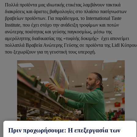
Πολλά προϊόντα μας ιδιωτικής ετικέτας λαμβάνουν τακτικά
διακρίσεις και άριστες βαθμολογίες στο πλαίσιο πασίγνωστων
βραβείων προϊόντων. Για παράδειγμα, το International Taste
Institute, που έχει στόχο την ανάδειξη τροφίμων και ποτών
ανώτερης ποιότητας και γεύσης παγκοσμίως, μέσω της
αμερόληπτης διαδικασίας της «τυφλής δοκιμής» έχει απονείμει
πολλαπλά Βραβεία Ανώτερης Γεύσης σε προϊόντα της Lidl Κύπρου
που ξεχωρίζουν για τη γευστική τους υπεροχή.
Πριν προχωρήσουμε: Η επεξεργασία των