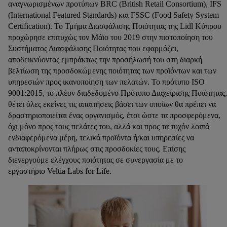
κάθε τεχνολογίας.
αναγνωρισμένων προτύπων BRC (British Retail Consortium), IFS
Κάνοντας κλικ στην επιλογή «Απόρριψη», επιτρέπετε μόνο
(International Featured Standards) και FSSC (Food Safety System
Certification). Το Τμήμα Διασφάλισης Ποιότητας της Lidl Κύπρου
τη χρήση των τεχνικά απαραίτητων τεχνολογιών. Κάνοντας
προχώρησε επιτυχώς τον Μάϊο του 2019 στην πιστοποίηση του
κλικ στην επιλογή «Αποδοχή», συγκατατίθεστε στην
Συστήματος Διασφάλισης Ποιότητας που εφαρμόζει,
επεξεργασία για όλους τους προαναφερθέντες σκοπούς.
αποδεικνύοντας εμπράκτως την προσήλωσή του στη διαρκή
Περαιτέρω πληροφορίες, μεταξύ άλλων για την περίοδο
βελτίωση της προσδοκώμενης ποιότητας των προϊόντων και των
αποθήκευσης των δεδομένων και το δικαίωμά σας να
υπηρεσιών προς ικανοποίηση των πελατών. Το πρότυπο ISO
ανακαλέσετε τη συγκατάθεσή σας ανά πάσα στιγμή με ισχύ
9001:2015, το πλέον διαδεδομένο Πρότυπο Διαχείρισης Ποιότητας,
για το μέλλον, μπορείτε να βρείτε στην
πολιτική απορρήτου
θέτει όλες εκείνες τις απαιτήσεις βάσει των οποίων θα πρέπει να
μας.
Μπορείτε να βρείτε τα νομικά στοιχεία της εταιρείας μας
δραστηριοποιείται ένας οργανισμός, έτσι ώστε τα προσφερόμενα,
εδώ.
όχι μόνο προς τους πελάτες του, αλλά και προς τα τυχόν λοιπά
ενδιαφερόμενα μέρη, τελικά προϊόντα ή/και υπηρεσίες να
ανταποκρίνονται πλήρως στις προσδοκίες τους. Επίσης
διενεργούμε ελέγχους ποιότητας σε συνεργασία με το
εργαστήριο Veltia Labs for Life.